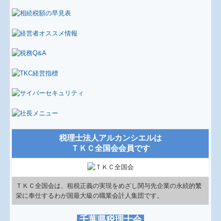
求人情報
お問合せ
リンク集
新型コロナ経営支援情報
TKCシステムQ&A
補助金・助成金・融資情報
税理士法人アルカンシエルは
ＴＫＣ全国会会員です
関与先向け融資商品ご紹介
経営者お役立ち情報
ＴＫＣ全国会は、租税正義の実現をめざし関与先企業の永続的繁
栄に奉仕するわが国最大級の職業会計人集団です。
早期経営改善計画の策定支援
千葉県税理士会