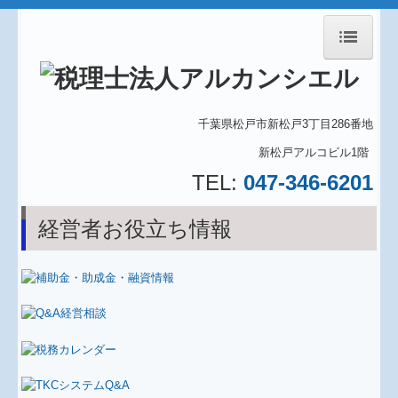
ホーム
千葉県松戸市新松戸3丁目286番地
事務所紹介
新松戸アルコビル1階
TEL:
047-346-6201
業務内容
経営者お役立ち情報
料金について
アクセス
経営理念
システム
スタッフ紹介