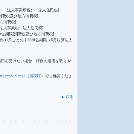
・（法人事業所税）・法人住民税]
消費税及び地方消費税]
方消費税]
法人事業税・法人住民税]
申告期限[消費税及び地方消費税]
業者の1月ごとの中間申告期限（6月決算法人
適用を受けたい場合・特例の適用を取りや
Taxホームページ（国税庁）
でご確認くださ
▲ 戻る