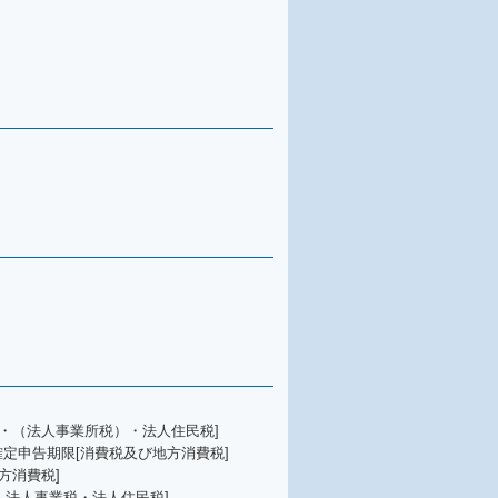
・（法人事業所税）・法人住民税]
確定申告期限[消費税及び地方消費税]
方消費税]
・法人事業税・法人住民税]