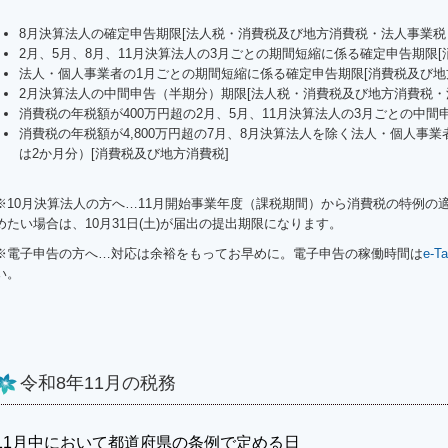
8月決算法人の確定申告期限[法人税・消費税及び地方消費税・法人事業税
2月、5月、8月、11月決算法人の3月ごとの期間短縮に係る確定申告期限[
法人・個人事業者の1月ごとの期間短縮に係る確定申告期限[消費税及び地
2月決算法人の中間申告（半期分）期限[法人税・消費税及び地方消費税・
消費税の年税額が400万円超の2月、5月、11月決算法人の3月ごとの中間
消費税の年税額が4,800万円超の7月、8月決算法人を除く法人・個人事
は2か月分）[消費税及び地方消費税]
※10月決算法人の方へ…
11
月開始事業年度（課税期間）から消費税の特例の
めたい場合は、10月31日(土)が届出の提出期限になります。
※電子申告の方へ…対応は余裕をもってお早めに。電子申告の稼働時間は
e-
い。
令和8年11月の税務
11月中において都道府県の条例で定める日