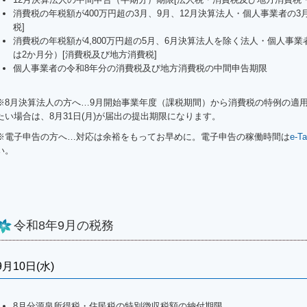
消費税の年税額が400万円超の3月、9月、12月決算法人・個人事業者の
税]
消費税の年税額が4,800万円超の5月、6月決算法人を除く法人・個人事
は2か月分）[消費税及び地方消費税]
個人事業者の令和8年分の消費税及び地方消費税の中間申告期限
※8月決算法人の方へ…
9
月開始事業年度（課税期間）から消費税の特例の適
たい場合は、8月31日(月)が届出の提出期限になります。
※電子申告の方へ…対応は余裕をもってお早めに。電子申告の稼働時間は
e-
い。
令和8年9月の税務
9月10日(水)
8月分源泉所得税・住民税の特別徴収税額の納付期限