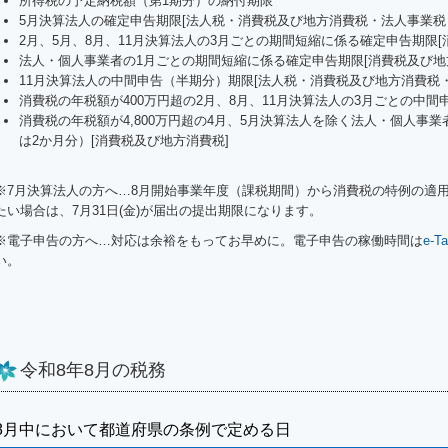
所得税の予定納税額（第1期分）の納付期限
5月決算法人の確定申告期限[法人税・消費税及び地方消費税・法人事業税
2月、5月、8月、11月決算法人の3月ごとの期間短縮に係る確定申告期限[
法人・個人事業者の1月ごとの期間短縮に係る確定申告期限[消費税及び地
11月決算法人の中間申告（半期分）期限[法人税・消費税及び地方消費税
消費税の年税額が400万円超の2月、8月、11月決算法人の3月ごとの中間
消費税の年税額が4,800万円超の4月、5月決算法人を除く法人・個人事
は2か月分）[消費税及び地方消費税]
※7月決算法人の方へ…
8
月開始事業年度（課税期間）から消費税の特例の適
たい場合は、7月31日(金)が届出の提出期限になります。
※電子申告の方へ…対応は余裕をもってお早めに。電子申告の稼働時間は
e-
い。
令和8年8月の税務
8月中において都道府県の条例で定める日