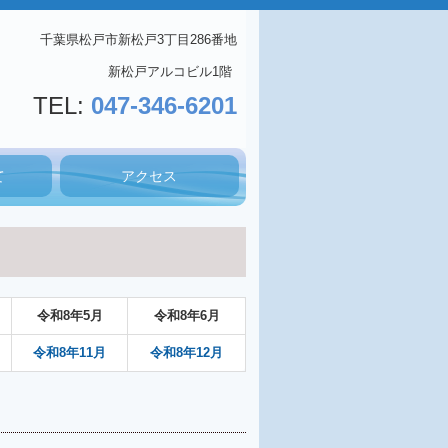
千葉県松戸市新松戸3丁目286番地
新松戸アルコビル1階
TEL:
047-346-6201
て
アクセス
令和
8
年
5月
令和
8
年
6月
令和8年
1
1
月
令和8年
12月