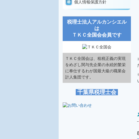
個人情報保護方針
税理士法人アルカンシエル
は
ＴＫＣ全国会会員です
ＴＫＣ全国会は、租税正義の実現
をめざし関与先企業の永続的繁栄
に奉仕するわが国最大級の職業会
計人集団です。
千葉県税理士会