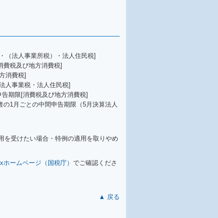
・（法人事業所税）・法人住民税]
消費税及び地方消費税]
方消費税]
法人事業税・法人住民税]
申告期限[消費税及び地方消費税]
業者の1月ごとの中間申告期限（5月決算法人
用を受けたい場合・特例の適用を取りやめ
Taxホームページ（国税庁）
でご確認くださ
▲ 戻る