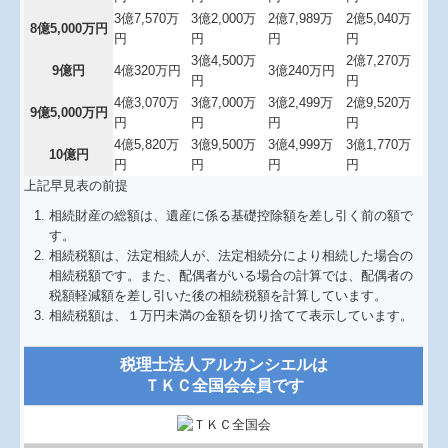
3億7,570万
3億2,000万
2億7,989万
2億5,040万
8億5,000万円
円
円
円
円
3億4,500万
2億7,270万
9億円
4億320万円
3億240万円
円
円
4億3,070万
3億7,000万
3億2,499万
2億9,520万
9億5,000万円
円
円
円
円
4億5,820万
3億9,500万
3億4,999万
3億1,770万
10億円
円
円
円
円
上記早見表の前提
相続財産の総額は、遺産に係る基礎控除額を差し引く前の額で
す。
相続税額は、法定相続人が、法定相続分により相続した場合の
相続税額です。また、配偶者がいる場合の計算では、配偶者の
税額軽減額を差し引いた後の相続税額を計算しています。
相続税額は、１万円未満の金額を切り捨てて表示しています。
税理士法人アルカンシエルは
ＴＫＣ全国会会員です