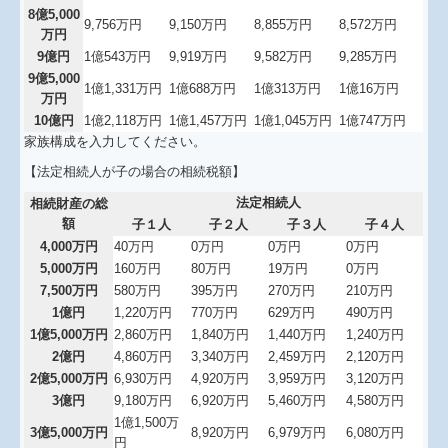
8億5,000
9,756万円
9,150万円
8,855万円
8,572万円
万円
9億円
1億543万円
9,919万円
9,582万円
9,285万円
9億5,000
1億1,331万円
1億688万円
1億313万円
1億16万円
万円
10億円
1億2,118万円
1億1,457万円
1億1,045万円
1億747万円
家族構成を入力してください。
【法定相続人が子の場合の相続税額】
法定相続人
相続財産の総
額
子１人
子２人
子３人
子４人
4,000万円
40万円
0万円
0万円
0万円
5,000万円
160万円
80万円
19万円
0万円
7,500万円
580万円
395万円
270万円
210万円
1億円
1,220万円
770万円
629万円
490万円
1億5,000万円
2,860万円
1,840万円
1,440万円
1,240万円
2億円
4,860万円
3,340万円
2,459万円
2,120万円
2億5,000万円
6,930万円
4,920万円
3,959万円
3,120万円
3億円
9,180万円
6,920万円
5,460万円
4,580万円
1億1,500万
3億5,000万円
8,920万円
6,979万円
6,080万円
円