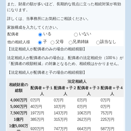
また、財産の額が多いほど、長期的な視点に立った相続対策が有効
になります。
求人情報
詳しくは、当事務所にお気軽にご相談ください。
お問合せ
家族構成を入力してください。
いる
いない
配偶者
リンク集
子
父母
兄弟姉妹
該当なし
他の相続人様
【法定相続人が配偶者のみの場合の相続税額】
新型コロナ経営支援情報
法定相続人が配偶者のみの場合は、配偶者の法定相続分（100％）が
「配偶者の税額軽減」の対象となるため、相続税はかかりません。
TKCシステムQ&A
【法定相続人が配偶者と子の場合の相続税額】
補助金・助成金・融資情報
法定相続人
相続財産の
配偶者＋子１
配偶者＋子２
配偶者＋子３
配偶者＋子４
総額
関与先向け融資商品ご紹介
人
人
人
人
4,000万円
0万円
0万円
0万円
0万円
経営者お役立ち情報
5,000万円
40万円
10万円
0万円
0万円
7,500万円
197万円
143万円
106万円
75万円
早期経営改善計画の策定支援
1億円
385万円
315万円
262万円
225万円
1億5,000万
920万円
747万円
664万円
587万円