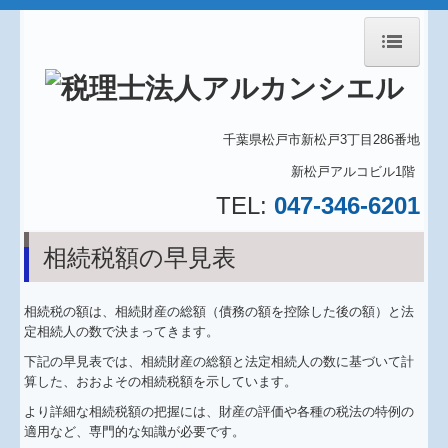
ホーム
千葉県松戸市新松戸3丁目286番地
事務所紹介
新松戸アルコビル1階
TEL:
047-346-6201
業務内容
相続税額の早見表
料金について
アクセス
相続税の額は、相続財産の総額（債務の額を控除した後の額）と法
定相続人の数で決まってきます。
経営理念
下記の早見表では、相続財産の総額と法定相続人の数に基づいて計
算した、おおよその相続税額を示しています。
システム
より詳細な相続税額の把握には、財産の評価や各種の税法の特例の
適用など、専門的な知識が必要です。
スタッフ紹介